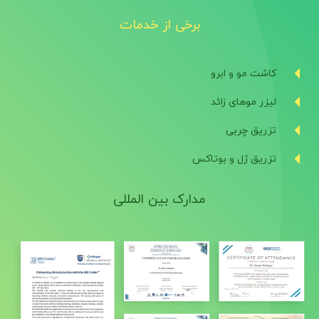
برخی از خدمات
کاشت مو و ابرو
لیزر موهای زائد
تزریق چربی
تزریق ژل و بوتاکس
مدارک بین المللی